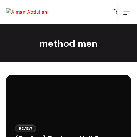
Skip
to
content
method men
REVIEW