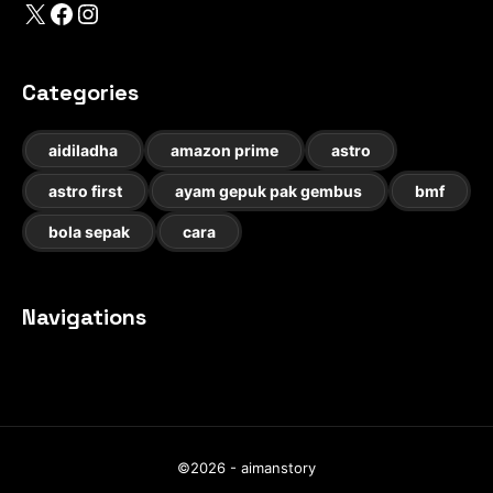
X
Facebook
Instagram
Categories
aidiladha
amazon prime
astro
astro first
ayam gepuk pak gembus
bmf
bola sepak
cara
Navigations
©2026 - aimanstory